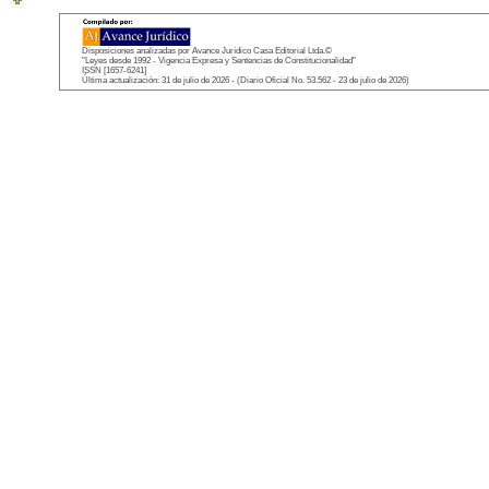
Disposiciones analizadas por Avance Jurídico Casa Editorial Ltda.©
"Leyes desde 1992 - Vigencia Expresa y Sentencias de Constitucionalidad"
ISSN [1657-6241]
Última actualización: 31 de julio de 2026 - (Diario Oficial No. 53.562 - 23 de julio de 2026)