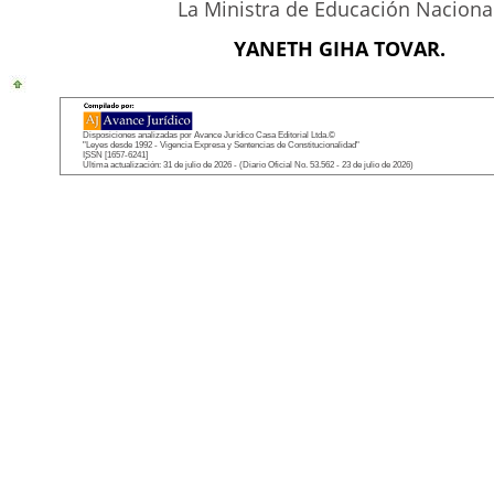
La Ministra de Educación Nacional
YANETH GIHA TOVAR.
Disposiciones analizadas por Avance Jurídico Casa Editorial Ltda.©
"Leyes desde 1992 - Vigencia Expresa y Sentencias de Constitucionalidad"
ISSN [1657-6241]
Última actualización: 31 de julio de 2026 - (Diario Oficial No. 53.562 - 23 de julio de 2026)