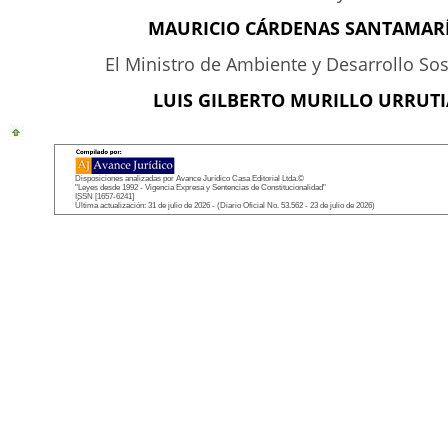
MAURICIO CÁRDENAS SANTAMARÍ
El Ministro de Ambiente y Desarrollo Sos
LUIS GILBERTO MURILLO URRUTI
Disposiciones analizadas por Avance Jurídico Casa Editorial Ltda.©
"Leyes desde 1992 - Vigencia Expresa y Sentencias de Constitucionalidad"
ISSN [1657-6241]
Última actualización: 31 de julio de 2026 - (Diario Oficial No. 53.562 - 23 de julio de 2026)