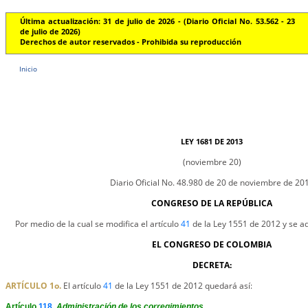
Última actualización: 31 de julio de 2026 - (Diario Oficial No. 53.562 - 23
de julio de 2026)
Derechos de autor reservados - Prohibida su reproducción
Inicio
LEY 1681 DE 2013
(noviembre 20)
Diario Oficial No. 48.980 de 20 de noviembre de 20
CONGRESO DE LA REPÚBLICA
Por medio de la cual se modifica el artículo
41
de la Ley 1551 de 2012 y se ad
EL CONGRESO DE COLOMBIA
DECRETA:
ARTÍCULO 1o.
El artículo
41
de la Ley 1551 de 2012 quedará así:
Artículo
118
.
Administración de los corregimientos.