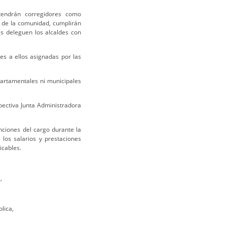
 tendrán corregidores como
n de la comunidad, cumplirán
es deleguen los alcaldes con
es a ellos asignadas por las
artamentales ni municipales
pectiva Junta Administradora
ciones del cargo durante la
los salarios y prestaciones
icables.
,
lica,