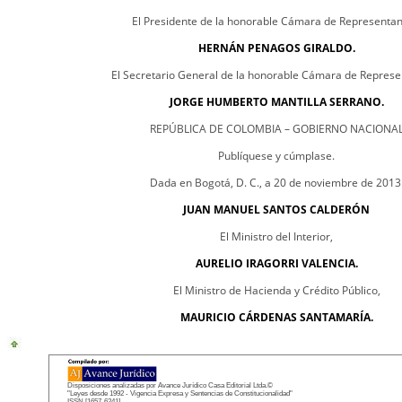
El Presidente de la honorable Cámara de Representan
HERNÁN PENAGOS GIRALDO.
El Secretario General de la honorable Cámara de Represe
JORGE HUMBERTO MANTILLA SERRANO.
REPÚBLICA DE COLOMBIA – GOBIERNO NACIONA
Publíquese y cúmplase.
Dada en Bogotá, D. C., a 20 de noviembre de 2013
JUAN MANUEL SANTOS CALDERÓN
El Ministro del Interior,
AURELIO IRAGORRI VALENCIA.
El Ministro de Hacienda y Crédito Público,
MAURICIO CÁRDENAS SANTAMARÍA.
Disposiciones analizadas por Avance Jurídico Casa Editorial Ltda.©
"Leyes desde 1992 - Vigencia Expresa y Sentencias de Constitucionalidad"
ISSN [1657-6241]