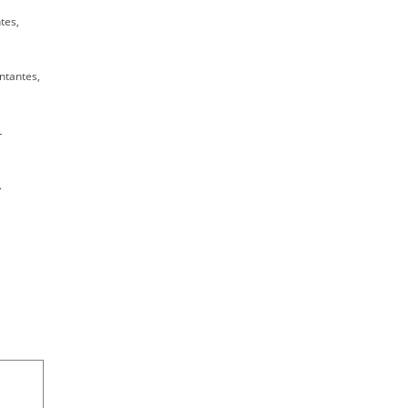
tes,
ntantes,
L
.