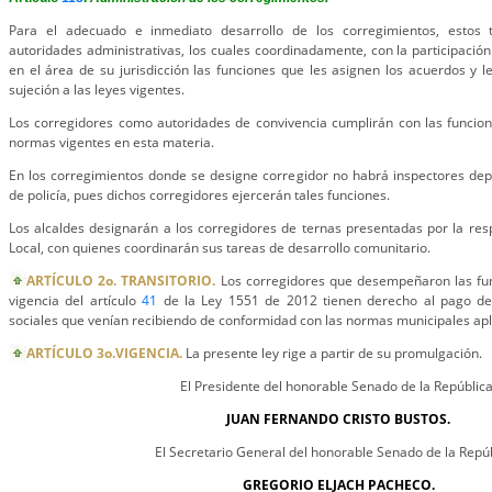
Para el adecuado e inmediato desarrollo de los corregimientos, estos
autoridades administrativas, los cuales coordinadamente, con la participació
en el área de su jurisdicción las funciones que les asignen los acuerdos y l
sujeción a las leyes vigentes.
Los corregidores como autoridades de convivencia cumplirán con las funcion
normas vigentes en esta materia.
En los corregimientos donde se designe corregidor no habrá inspectores dep
de policía, pues dichos corregidores ejercerán tales funciones.
Los alcaldes designarán a los corregidores de ternas presentadas por la res
Local, con quienes coordinarán sus tareas de desarrollo comunitario.
ARTÍCULO 2o. TRANSITORIO.
Los corregidores que desempeñaron las fun
vigencia del artículo
41
de la Ley 1551 de 2012 tienen derecho al pago de 
sociales que venían recibiendo de conformidad con las normas municipales apl
ARTÍCULO 3o.VIGENCIA.
La presente ley rige a partir de su promulgación.
El Presidente del honorable Senado de la República
JUAN FERNANDO CRISTO BUSTOS.
El Secretario General del honorable Senado de la Repúb
GREGORIO ELJACH PACHECO.