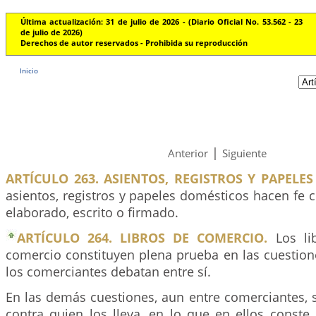
Última actualización: 31 de julio de 2026 - (Diario Oficial No. 53.562 - 23
de julio de 2026)
Derechos de autor reservados - Prohibida su reproducción
Inicio
|
Anterior
Siguiente
ARTÍCULO 263. ASIENTOS, REGISTROS Y PAPELE
asientos, registros y papeles domésticos hacen fe c
elaborado, escrito o firmado.
ARTÍCULO 264. LIBROS DE COMERCIO.
Los li
comercio constituyen plena prueba en las cuestion
los comerciantes debatan entre sí.
En las demás cuestiones, aun entre comerciantes, 
contra quien los lleva, en lo que en ellos conste