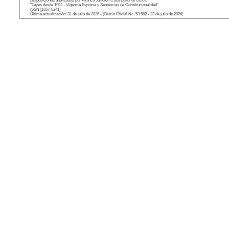
Disposiciones analizadas por Avance Jurídico Casa Editorial Ltda.©
"Leyes desde 1992 - Vigencia Expresa y Sentencias de Constitucionalidad"
ISSN [1657-6241]
Última actualización: 31 de julio de 2026 - (Diario Oficial No. 53.562 - 23 de julio de 2026)