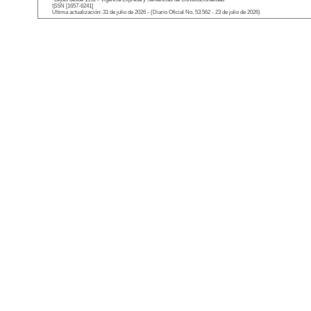
ISSN [1657-6241]
Última actualización: 31 de julio de 2026 - (Diario Oficial No. 53.562 - 23 de julio de 2026)