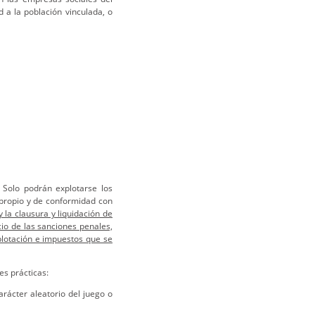
d a la población vinculada, o
Solo podrán explotarse los
 propio y de conformidad con
 la clausura y liquidación de
cio de las sanciones penales,
plotación e impuestos que se
es prácticas:
arácter aleatorio del juego o