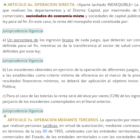
ARTICULO 6o. OPERACION DIRECTA.
<Aparte tachado INEXEQUIBLE> La o
que realizan los departamentos y el Distrito Capital, por intermedio de 
comerciales,
sociedades de economía mixta
y sociedades de capital público
ley para tal fin. En este caso, la renta del monopolio está constituida por:
Jurisprudencia Vigencia
a)
Un porcentaje de
los ingresos
brutos
de cada juego, que deberán ser con
definida para tal fin, mientras se da la transferencia al sector de salud cor
definidos por esta ley;
Jurisprudencia Vigencia
b) Los excedentes obtenidos en ejercicio de la operación de diferentes juegos,
a las establecidas como criterio mínimo de eficiencia en el marco de la pres
resultados financieros mínimos, se deberá dar aplicación al séptimo inciso 
Política;
c) Para el caso de las loterías la renta será
del doce por ciento (12%) de
los ingr
perjuicio de los excedentes contemplados en el literal anterior.
Jurisprudencia Vigencia
ARTICULO 7o. OPERACION MEDIANTE TERCEROS.
La operación por inter
que realizan personas
jurídicas
, en virtud de autorización, mediante contrato
en términos de la Ley
80
de 1993, celebrados con las entidades territoriales,
comerciales del Estado, de las entidades territoriales o con las sociedades d