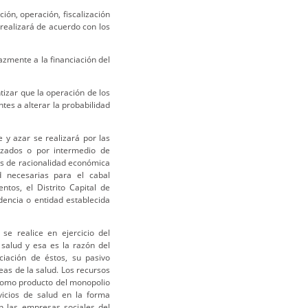
ión, operación, fiscalización
 realizará de acuerdo con los
cazmente a la financiación del
ntizar que la operación de los
ntes a alterar la probabilidad
 y azar se realizará por las
rizados o por intermedio de
os de racionalidad económica
ad necesarias para el cabal
ntos, el Distrito Capital de
dencia o entidad establecida
 se realice en ejercicio del
 salud y esa es la razón del
ciación de éstos, su pasivo
eas de la salud. Los recursos
 como producto del monopolio
vicios de salud en la forma
n las empresas sociales del