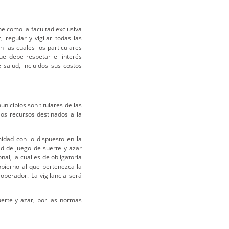
ne como la facultad exclusiva
, regular y vigilar todas las
 las cuales los particulares
ue debe respetar el interés
e salud, incluidos sus costos
unicipios son titulares de las
los recursos destinados a la
midad con lo dispuesto en la
ad de juego de suerte y azar
al, la cual es de obligatoria
gobierno al que pertenezca la
operador. La vigilancia será
uerte y azar, por las normas