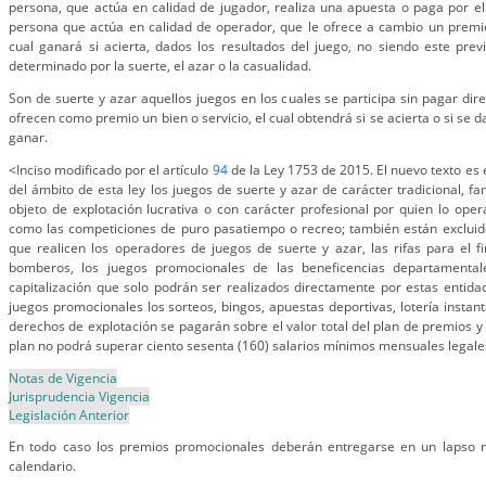
persona, que actúa en calidad de jugador, realiza una apuesta o paga por el 
persona que actúa en calidad de operador, que le ofrece a cambio un premio
cual ganará si acierta, dados los resultados del juego, no siendo este previ
determinado por la suerte, el azar o la casualidad.
Son de suerte y azar aquellos juegos en los cuales se participa sin pagar dir
ofrecen como premio un bien o servicio, el cual obtendrá si se acierta o si se 
ganar.
<Inciso modificado por el artículo
94
de la Ley 1753 de 2015. El nuevo texto es e
del ámbito de esta ley los juegos de suerte y azar de carácter tradicional, fa
objeto de explotación lucrativa o con carácter profesional por quien lo opera
como las competiciones de puro pasatiempo o recreo; también están excluid
que realicen los operadores de juegos de suerte y azar, las rifas para el 
bomberos, los juegos promocionales de las beneficencias departamenta
capitalización que solo podrán ser realizados directamente por estas entida
juegos promocionales los sorteos, bingos, apuestas deportivas, lotería instan
derechos de explotación se pagarán sobre el valor total del plan de premios y
plan no podrá superar ciento sesenta (160) salarios mínimos mensuales legale
Notas de Vigencia
Jurisprudencia Vigencia
Legislación Anterior
En todo caso los premios promocionales deberán entregarse en un lapso n
calendario.