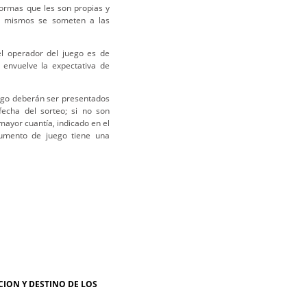
normas que les son propias y
os mismos se someten a las
el operador del juego es de
 envuelve la expectativa de
ego deberán ser presentados
fecha del sorteo; si no son
mayor cuantía, indicado en el
ocumento de juego tiene una
CION Y DESTINO DE LOS