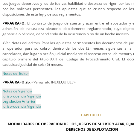
Los juegos deportivos y los de fuerza, habilidad o destreza se rigen por las 
por las policivas pertinentes. Las apuestas que se crucen respecto de l
disposiciones de esta ley y de sus reglamentos.
PARAGRAFO.
El contrato de juego de suerte y azar entre el apostador y 
adhesión, de naturaleza aleatoria, debidamente reglamentado, cuyo objeto
ganancia o pérdida, dependiendo de la ocurrencia o no de un hecho incierto.
<Ver Notas del editor> Para las apuestas permanentes los documentos de ju
al operador para su cobro, dentro de los dos (2) meses siguientes a la 
cancelados, dan lugar a acción judicial mediante el proceso verbal de menor y 
capítulo primero del título XXIII del Código de Procedimiento Civil. El d
caducidad judicial de seis (6) meses.
Notas del Editor
PARÁGRAFO 2o.
<Parágrafo INEXEQUIBLE>
Notas de Vigencia
Jurisprudencia Vigencia
Legislación Anterior
Jurisprudencia Vigencia
CAPITULO II.
MODALIDADES DE OPERACION DE LOS JUEGOS DE SUERTE Y AZAR, FIJA
DERECHOS DE EXPLOTACION