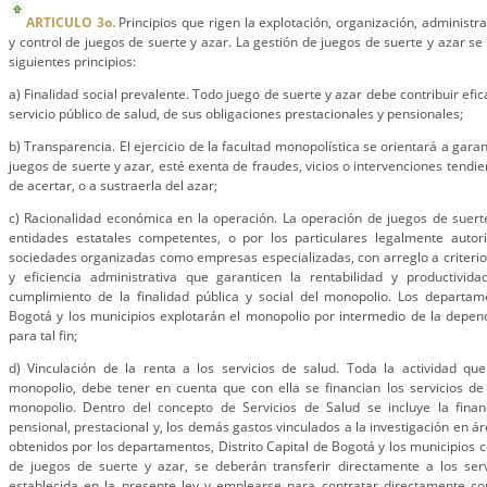
ARTICULO 3o.
Principios que rigen la explotación, organización, administrac
y control de juegos de suerte y azar. La gestión de juegos de suerte y azar se
siguientes principios:
a) Finalidad social prevalente. Todo juego de suerte y azar debe contribuir efi
servicio público de salud, de sus obligaciones prestacionales y pensionales;
b) Transparencia. El ejercicio de la facultad monopolística se orientará a gara
juegos de suerte y azar, esté exenta de fraudes, vicios o intervenciones tendie
de acertar, o a sustraerla del azar;
c) Racionalidad económica en la operación. La operación de juegos de suerte
entidades estatales competentes, o por los particulares legalmente auto
sociedades organizadas como empresas especializadas, con arreglo a criteri
y eficiencia administrativa que garanticen la rentabilidad y productivid
cumplimiento de la finalidad pública y social del monopolio. Los departame
Bogotá y los municipios explotarán el monopolio por intermedio de la depen
para tal fin;
d) Vinculación de la renta a los servicios de salud. Toda la actividad que
monopolio, debe tener en cuenta que con ella se financian los servicios de
monopolio. Dentro del concepto de Servicios de Salud se incluye la finan
pensional, prestacional y, los demás gastos vinculados a la investigación en ár
obtenidos por los departamentos, Distrito Capital de Bogotá y los municipios
de juegos de suerte y azar, se deberán transferir directamente a los ser
establecida en la presente ley y emplearse para contratar directamente co