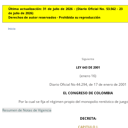
Última actualización: 31 de julio de 2026 - (Diario Oficial No. 53.562 - 23
de julio de 2026)
Derechos de autor reservados - Prohibida su reproducción
Inicio
Siguiente
LEY 643 DE 2001
(enero 16)
Diario Oficial No 44.294, de 17 de enero de 2001
EL CONGRESO DE COLOMBIA
Por la cual se fija el régimen propio del monopolio rentístico de jueg
Resumen de Notas de Vigencia
DECRETA:
CAPITULO I.