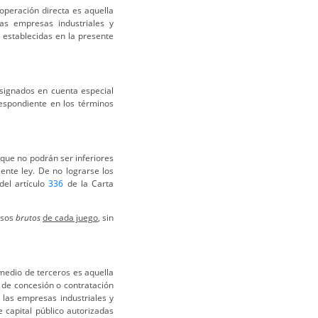
peración directa es aquella
las empresas industriales y
 establecidas en la presente
signados en cuenta especial
respondiente en los términos
 que no podrán ser inferiores
ente ley. De no lograrse los
del artículo
336
de la Carta
esos
brutos
de cada juego
, sin
medio de terceros es aquella
s de concesión o contratación
 las empresas industriales y
e capital público autorizadas