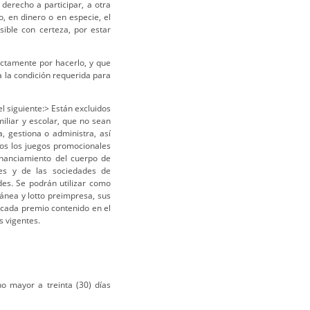
derecho a participar, a otra
, en dinero o en especie, el
sible con certeza, por estar
ectamente por hacerlo, y que
da la condición requerida para
l siguiente:> Están excluidos
miliar y escolar, que no sean
, gestiona o administra, así
os los juegos promocionales
financiamiento del cuerpo de
les y de las sociedades de
des. Se podrán utilizar como
tánea y lotto preimpresa, sus
 cada premio contenido en el
s vigentes.
o mayor a treinta (30) días