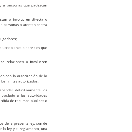
 y a personas que padezcan
stan o involucren directa o
as personas o atenten contra
 jugadores;
olucre bienes o servicios que
se relacionen o involucren
en con la autorización de la
los límites autorizados.
spender definitivamente los
 traslado a las autoridades
rdida de recursos públicos o
os de la presente ley, son de
 la ley y el reglamento, una