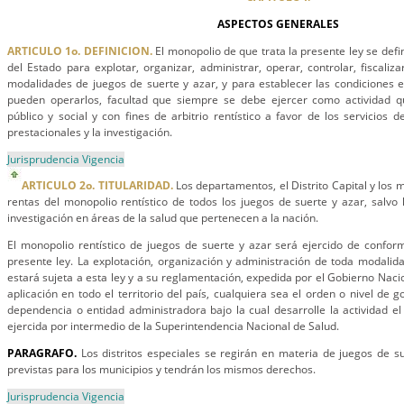
ASPECTOS GENERALES
ARTICULO 1o. DEFINICION.
El monopolio de que trata la presente ley se defi
del Estado para explotar, organizar, administrar, operar, controlar, fiscalizar
modalidades de juegos de suerte y azar, y para establecer las condiciones en
pueden operarlos, facultad que siempre se debe ejercer como actividad q
público y social y con fines de arbitrio rentístico a favor de los servicios d
prestacionales y la investigación.
Jurisprudencia Vigencia
ARTICULO 2o. TITULARIDAD.
Los departamentos, el Distrito Capital y los m
rentas del monopolio rentístico de todos los juegos de suerte y azar, salvo 
investigación en áreas de la salud que pertenecen a la nación.
El monopolio rentístico de juegos de suerte y azar será ejercido de confor
presente ley. La explotación, organización y administración de toda modalid
estará sujeta a esta ley y a su reglamentación, expedida por el Gobierno Nacion
aplicación en todo el territorio del país, cualquiera sea el orden o nivel de 
dependencia o entidad administradora bajo la cual desarrolle la actividad el 
ejercida por intermedio de la Superintendencia Nacional de Salud.
PARAGRAFO.
Los distritos especiales se regirán en materia de juegos de s
previstas para los municipios y tendrán los mismos derechos.
Jurisprudencia Vigencia