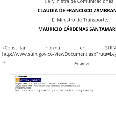
La Ministra de Comunicaciones,
CLAUDIA DE FRANCISCO ZAMBRA
El Ministro de Transporte,
MAURICIO CÁRDENAS SANTAMARÍ
<Consultar norma en SUIN
http://www.suin.gov.co/viewDocument.asp?ruta=Le
Anterior
Disposiciones analizadas por Avance Jurídico Casa Editorial Ltda.©
"Leyes desde 1992 - Vigencia Expresa y Sentencias de Constitucionalidad"
ISSN [1657-6241]
Última actualización: 31 de julio de 2026 - (Diario Oficial No. 53.562 - 23 de julio de 2026)