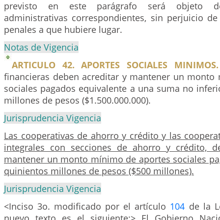
previsto en este parágrafo será objeto d
administrativas correspondientes, sin perjuicio d
penales a que hubiere lugar.
Notas de Vigencia
ARTICULO 42. APORTES SOCIALES MINIMOS.
financieras deben acreditar y mantener un monto
sociales pagados equivalente a una suma no inferi
millones de pesos ($1.500.000.000).
Jurisprudencia Vigencia
Las cooperativas de ahorro y crédito y las cooperat
integrales con secciones de ahorro y crédito, d
mantener un monto mínimo de aportes sociales pag
quinientos millones de pesos ($500 millones).
Jurisprudencia Vigencia
<Inciso 3o. modificado por el artículo
104
de la L
nuevo texto es el siguiente:> El Gobierno Naci