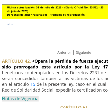
Última actualización: 31 de julio de 2026 - (Diario Oficial No. 53.562 - 23
de julio de 2026)
Derechos de autor reservados - Prohibida su reproducción
Inicio
|
Anterior
Siguiente
ARTÍCULO 42.
<Opera la pérdida de fuerza ejecu
sido prorrogado
este artículo por la Ley 1
beneficios contemplados en los Decretos 2231 de 
serán concedidos también a las víctimas de los 
en el artículo
15
de la presente ley, caso en el cual
Red de Solidaridad Social, expedir la certificación c
Notas de Vigencia
CAPÍTULO VI.