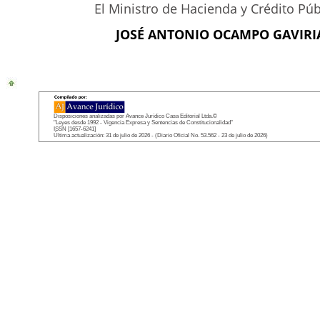
El Ministro de Hacienda y Crédito Púb
JOSÉ ANTONIO OCAMPO GAVIRI
Disposiciones analizadas por Avance Jurídico Casa Editorial Ltda.©
"Leyes desde 1992 - Vigencia Expresa y Sentencias de Constitucionalidad"
ISSN [1657-6241]
Última actualización: 31 de julio de 2026 - (Diario Oficial No. 53.562 - 23 de julio de 2026)