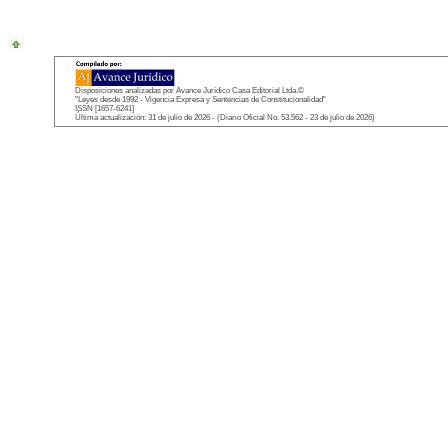
Disposiciones analizadas por Avance Jurídico Casa Editorial Ltda.©
"Leyes desde 1992 - Vigencia Expresa y Sentencias de Constitucionalidad"
ISSN [1657-6241]
Última actualización: 31 de julio de 2026 - (Diario Oficial No. 53.562 - 23 de julio de 2026)