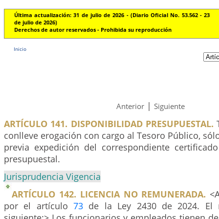
Última actualización: 31 de julio de 2026 - (Diario Oficial No. 53.562 - 23
de julio de 2026)
Derechos de autor reservados - Prohibida su reproducción
Inicio
|
Anterior
Siguiente
ARTÍCULO 141. DISPONIBILIDAD PRESUPUESTAL.
T
conlleve erogación con cargo al Tesoro Público, só
previa expedición del correspondiente certificado
presupuestal.
Jurisprudencia Vigencia
ARTÍCULO 142. LICENCIA NO REMUNERADA.
<A
por el artículo
73
de la Ley 2430 de 2024. El 
siguiente:> Los funcionarios y empleados tienen de