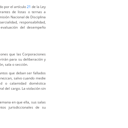
do por el artículo
21
de la Ley
rantes de listas o ternas a
misión Nacional de Disciplina
arcialidad, responsabilidad,
y evaluación del desempeño
iones que las Corporaciones
rirán para su deliberación y
n, sala o sección.
suntos que deban ser fallados
tenezcan, salvo cuando medie
ad o calamidad doméstica
 del cargo. La violación sin
emana en que ella, sus salas
tos jurisdiccionales de su