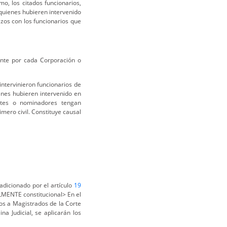
o, los citados funcionarios,
quienes hubieren intervenido
zos con los funcionarios que
ente por cada Corporación o
intervinieron funcionarios de
enes hubieren intervenido en
antes o nominadores tengan
mero civil. Constituye causal
adicionado por el artículo
19
LMENTE constitucional> En el
tos a Magistrados de la Corte
a Judicial, se aplicarán los