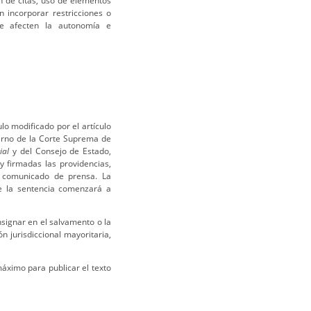
ón de citas, uso de elementos
n incorporar restricciones o
que afecten la autonomía e
lo modificado por el artículo
terno de la Corte Suprema de
ial
y del Consejo de Estado,
 firmadas las providencias,
e comunicado de prensa. La
de la sentencia comenzará a
signar en el salvamento o la
n jurisdiccional mayoritaria,
áximo para publicar el texto