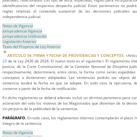
judiciales, relacionados con tipo de letra, espaciado, reglas para incorporaci
identificatorios del respectivo despacho judicial. Estos parámetros no podrá
reglas relativas al contenido sustancial de las decisiones judiciales 
independencia judicial.
Notas de Vigencia
Jurisprudencia Vigencia
Jurisprudencia Unificación
Legislación Anterior
Texto del Proyecto de Ley Anterior
ARTÍCULO 56. FIRMA Y FECHA DE PROVIDENCIAS Y CONCEPTOS.
<Artícu
23
de la Ley 2430 de 2024. El nuevo texto es el siguiente:> El reglamento in
Justicia, de la Corte Constitucional, de la
Comisión Nacional de Disciplina Judic
respectivamente, determinará, entre otras, la forma como serán expedidas y
conceptos o dictámenes adoptados. Las sentencias podrán ser objeto d
sentencia tendrá la fecha en que se adopte. En todo caso la ejecutoria, 
contarse a partir de la fecha de notificación.
En dicho reglamento se deberá además incluir un término perentorio para con
aclaración del voto los motivos de los Magistrados que disientan de la decisió
sin perjuicio de la publicidad de la sentencia.
PARÁGRAFO.
En todo caso, los reglamentos internos contemplarán el plazo m
íntegro de la sentencia.
Notas de Vigencia