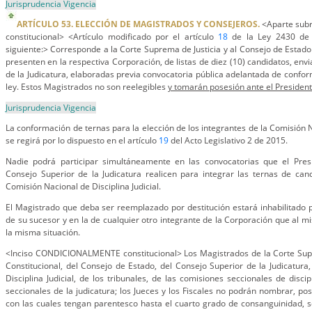
Jurisprudencia Vigencia
ARTÍCULO 53. ELECCIÓN DE MAGISTRADOS Y CONSEJEROS.
<Aparte su
constitucional> <Artículo modificado por el artículo
18
de la Ley 2430 de 
siguiente:> Corresponde a la Corte Suprema de Justicia y al Consejo de Estado
presenten en la respectiva Corporación, de listas de diez (10) candidatos, env
de la Judicatura, elaboradas previa convocatoria pública adelantada de confor
ley. Estos Magistrados no son reelegibles
y tomarán posesión ante el President
Jurisprudencia Vigencia
La conformación de ternas para la elección de los integrantes de la Comisión Na
se regirá por lo dispuesto en el artículo
19
del Acto Legislativo 2 de 2015.
Nadie podrá participar simultáneamente en las convocatorias que el Pres
Consejo Superior de la Judicatura realicen para integrar las ternas de can
Comisión Nacional de Disciplina Judicial.
El Magistrado que deba ser reemplazado por destitución estará inhabilitado pa
de su sucesor y en la de cualquier otro integrante de la Corporación que al 
la misma situación.
<Inciso CONDICIONALMENTE constitucional> Los Magistrados de la Corte Supre
Constitucional, del Consejo de Estado, del Consejo Superior de la Judicatura
Disciplina Judicial, de los tribunales, de las comisiones seccionales de discip
seccionales de la judicatura; los Jueces y los Fiscales no podrán nombrar, pos
con las cuales tengan parentesco hasta el cuarto grado de consanguinidad, 