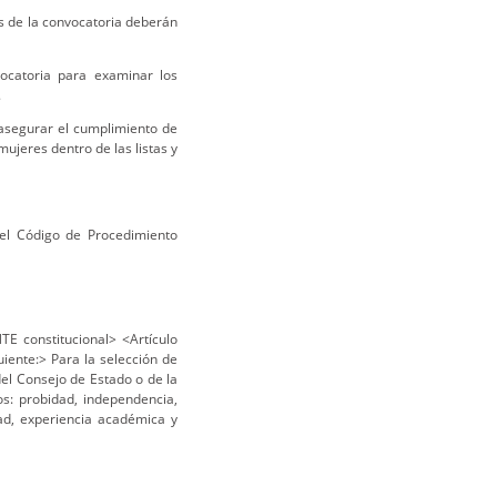
ses de la convocatoria deberán
vocatoria para examinar los
.
asegurar el cumplimiento de
mujeres dentro de las listas y
l Código de Procedimiento
 constitucional> <Artículo
uiente:> Para la selección de
del Consejo de Estado o de la
os: probidad, independencia,
dad, experiencia académica y