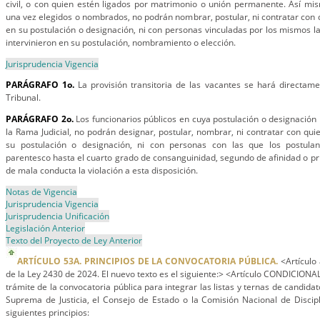
civil, o con quien estén ligados por matrimonio o unión permanente. Así mism
una vez elegidos o nombrados, no podrán nombrar, postular, ni contratar con 
en su postulación o designación, ni con personas vinculadas por los mismos la
intervinieron en su postulación, nombramiento o elección.
Jurisprudencia Vigencia
PARÁGRAFO 1o.
La provisión transitoria de las vacantes se hará directam
Tribunal.
PARÁGRAFO 2o.
Los funcionarios públicos en cuya postulación o designación 
la Rama Judicial, no podrán designar, postular, nombrar, ni contratar con qui
su postulación o designación, ni con personas con las que los postul
parentesco hasta el cuarto grado de consanguinidad, segundo de afinidad o pri
de mala conducta la violación a esta disposición.
Notas de Vigencia
Jurisprudencia Vigencia
Jurisprudencia Unificación
Legislación Anterior
Texto del Proyecto de Ley Anterior
ARTÍCULO 53A. PRINCIPIOS DE LA CONVOCATORIA PÚBLICA.
<Artículo 
de la Ley 2430 de 2024. El nuevo texto es el siguiente:> <Artículo CONDICIONA
trámite de la convocatoria pública para integrar las listas y ternas de candida
Suprema de Justicia, el Consejo de Estado o la Comisión Nacional de Disciplin
siguientes principios: