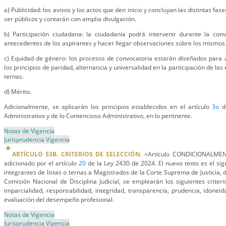
a) Publicidad: los avisos y los actos que den inicio y concluyan las distintas fa
ser públicos y contarán con amplia divulgación.
b) Participación ciudadana: la ciudadanía podrá intervenir durante la con
antecedentes de los aspirantes y hacer llegar observaciones sobre los mismos
c) Equidad de género: los procesos de convocatoria estarán diseñados para 
los principios de paridad, alternancia y universalidad en la participación de las 
ternas.
d) Mérito.
Adicionalmente, se aplicarán los principios establecidos en el artículo
3o
de
Administrativo y de lo Contencioso Administrativo, en lo pertinente.
Notas de Vigencia
Jurisprudencia Vigencia
ARTÍCULO 53B. CRITERIOS DE SELECCIÓN.
<Artículo CONDICIONALMENTE
adicionado por el artículo
20
de la Ley 2430 de 2024. El nuevo texto es el sig
integrantes de listas o ternas a Magistrados de la Corte Suprema de Justicia, 
Comisión Nacional de Disciplina Judicial, se emplearán los siguientes criteri
imparcialidad, responsabilidad, integridad, transparencia, prudencia, idonei
evaluación del desempeño profesional.
Notas de Vigencia
Jurisprudencia Vigencia