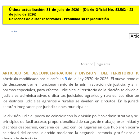
Última actualización: 31 de julio de 2026 - (Diario Oficial No. 53.562 - 23
de julio de 2026)
Derechos de autor reservados - Prohibida su reproducción
Inicio
|
Anterior
Siguiente
ARTÍCULO 50. DESCONCENTRACIÓN Y DIVISIÓN DEL TERRITORIO PA
<Artículo modificado por el artículo
5
de la Ley 2570 de 2026. El nuevo texto es
de desconcentrar el funcionamiento de la administración de justicia, y sin 
normas especiales, para efectos judiciales, el territorio de la Nación se divide en 
judiciales administrativos o distritos judiciales agrarios y rurales. Los distrito
los distritos judiciales agrarios y rurales se dividen en circuitos. En la jurisdi
estarán integrados por jurisdicciones municipales.
La división judicial podrá no coincidir con la división político administrativa y 
principios de fácil acceso, proporcionalidad de cargas de trabajo, proximidad y
distintos despachos, cercanía del juez con los lugares en que hubieren ocurri
celeridad del control ejercido mediante la segunda instancia y suficiencia
demanda de justicia.