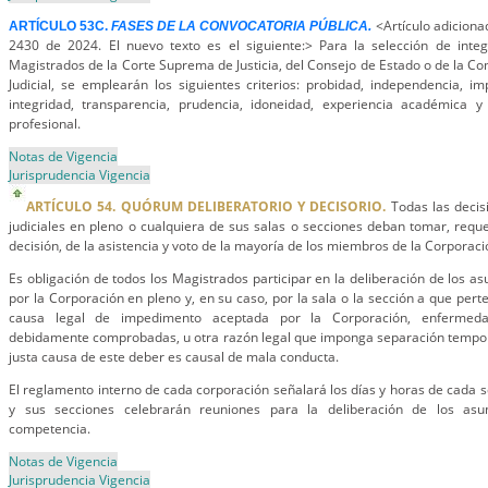
<Artículo adiciona
ARTÍCULO 53C.
FASES DE LA CONVOCATORIA PÚBLICA.
2430 de 2024. El nuevo texto es el siguiente:> Para la selección de integ
Magistrados de la Corte Suprema de Justicia, del Consejo de Estado o de la Co
Judicial, se emplearán los siguientes criterios: probidad, independencia, imp
integridad, transparencia, prudencia, idoneidad, experiencia académica 
profesional.
Notas de Vigencia
Jurisprudencia Vigencia
ARTÍCULO 54. QUÓRUM DELIBERATORIO Y DECISORIO.
Todas las decis
judiciales en pleno o cualquiera de sus salas o secciones deban tomar, reque
decisión, de la asistencia y voto de la mayoría de los miembros de la Corporació
Es obligación de todos los Magistrados participar en la deliberación de los a
por la Corporación en pleno y, en su caso, por la sala o la sección a que per
causa legal de impedimento aceptada por la Corporación, enfermed
debidamente comprobadas, u otra razón legal que imponga separación temporal
justa causa de este deber es causal de mala conducta.
El reglamento interno de cada corporación señalará los días y horas de cada s
y sus secciones celebrarán reuniones para la deliberación de los asun
competencia.
Notas de Vigencia
Jurisprudencia Vigencia