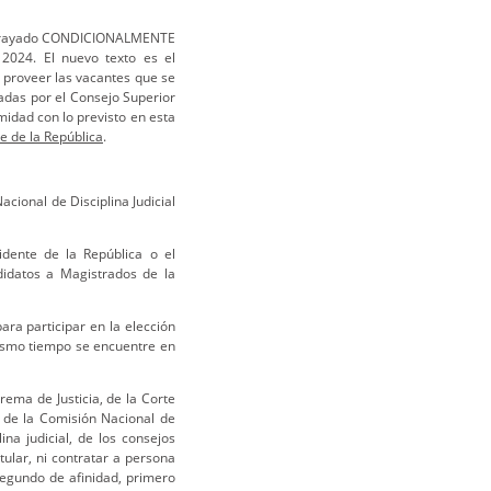
brayado CONDICIONALMENTE
2024. El nuevo texto es el
 proveer las vacantes que se
iadas por el Consejo Superior
midad con lo previsto en esta
e de la República
.
cional de Disciplina Judicial
idente de la República o el
didatos a Magistrados de la
ra participar en la elección
mismo tiempo se encuentre en
ma de Justicia, de la Corte
, de la Comisión Nacional de
lina judicial, de los consejos
tular, ni contratar a persona
segundo de afinidad, primero