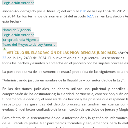
Legislación Anterior
<Inciso 4o. derogado por el literal c) del artículo
626
de la Ley 1564 de 2012. R
de 2014. En los términos del numeral 6) del artículo
627
, ver en Legislación A
esta fecha>
Notas de Vigencia
Legislación Anterior
Jurisprudencia Vigencia
Texto del Proyecto de Ley Anterior
ARTÍCULO 55. ELABORACIÓN DE LAS PROVIDENCIAS JUDICIALES.
<Artícu
22
de la Ley 2430 de 2024. El nuevo texto es el siguiente:> Las sentencias ju
todos los hechos y asuntos planteados en el proceso por los sujetos procesales
La parte resolutiva de las sentencias estará precedida de las siguientes palabr
"Administrando justicia en nombre de la República y por autoridad de la Ley".
En las decisiones judiciales, se deberá utilizar una pulcritud y sencillez 
comprensión de los destinatarios; la claridad, pertinencia, concreción y sufici
fundamenta la decisión, el análisis de los hechos y las pruebas que respaldan la
respeto por las garantías del debido proceso, se tendrán en cuenta como
evaluación del factor cualitativo de la calificación de servicios de jueces y Magi
Para efecto de la sistematización de la información y la gestión de informática
de la judicatura podrá fijar parámetros formales y esquemáticos para la ela