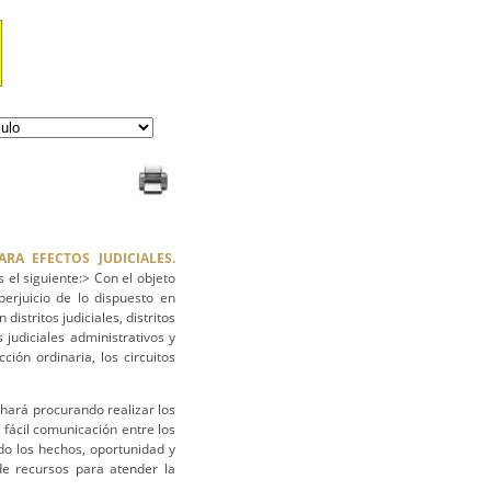
RA EFECTOS JUDICIALES.
 el siguiente:> Con el objeto
perjuicio de lo dispuesto en
distritos judiciales, distritos
s judiciales administrativos y
cción ordinaria, los circuitos
se hará procurando realizar los
 fácil comunicación entre los
do los hechos, oportunidad y
 de recursos para atender la