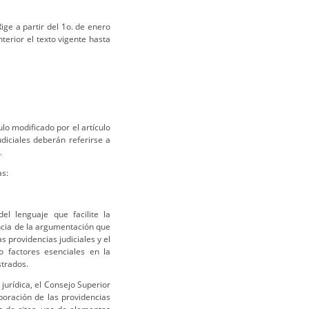
ige a partir del 1o. de enero
nterior el texto vigente hasta
lo modificado por el artículo
diciales deberán referirse a
.
as:
del lenguaje que facilite la
encia de la argumentación que
s providencias judiciales y el
 factores esenciales en la
strados.
 jurídica, el Consejo Superior
boración de las providencias