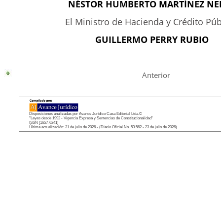
NÉSTOR HUMBERTO MARTÍNEZ NEI
El Ministro de Hacienda y Crédito Púb
GUILLERMO PERRY RUBIO
Anterior
Disposiciones analizadas por Avance Jurídico Casa Editorial Ltda.©
"Leyes desde 1992 - Vigencia Expresa y Sentencias de Constitucionalidad"
ISSN [1657-6241]
Última actualización: 31 de julio de 2026 - (Diario Oficial No. 53.562 - 23 de julio de 2026)