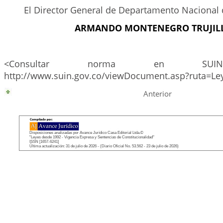
El Director General de Departamento Nacional 
ARMANDO MONTENEGRO TRUJIL
<Consultar norma en SUIN
http://www.suin.gov.co/viewDocument.asp?ruta=Le
Anterior
Disposiciones analizadas por Avance Jurídico Casa Editorial Ltda.©
"Leyes desde 1992 - Vigencia Expresa y Sentencias de Constitucionalidad"
ISSN [1657-6241]
Última actualización: 31 de julio de 2026 - (Diario Oficial No. 53.562 - 23 de julio de 2026)