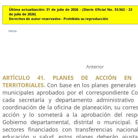
Última actualización: 31 de julio de 2026 - (Diario Oficial No. 53.562 - 23
de julio de 2026)
Derechos de autor reservados - Prohibida su reproducción
Inicio
Anterior
ARTÍCULO 41. PLANES DE ACCIÓN EN 
TERRITORIALES.
Con base en los planes generales
municipales aprobados por el correspondiente C
cada secretaría y departamento administrativo 
coordinación de la oficina de planeación, su corr
acción y lo someterá a la aprobación del resp
Gobierno departamental, distrital o municipal.
sectores financiados con transferencias naciona
educación y salud, estos planes deberán ajust