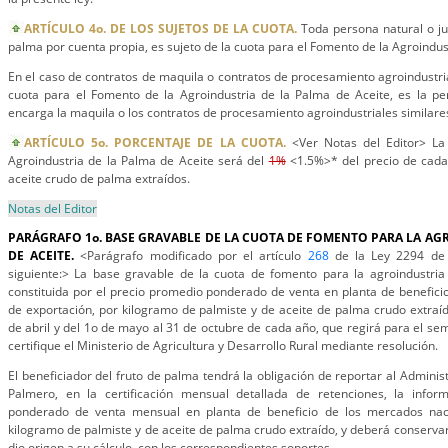
ARTÍCULO 4o. DE LOS SUJETOS DE LA CUOTA.
Toda persona natural o jur
palma por cuenta propia, es sujeto de la cuota para el Fomento de la Agroindus
En el caso de contratos de maquila o contratos de procesamiento agroindustrial
cuota para el Fomento de la Agroindustria de la Palma de Aceite, es la per
encarga la maquila o los contratos de procesamiento agroindustriales similare
ARTÍCULO 5o. PORCENTAJE DE LA CUOTA.
<Ver Notas del Editor> La
Agroindustria de la Palma de Aceite será del
1%
<1.5%>* del precio de cada
aceite crudo de palma extraídos.
Notas del Editor
PARÁGRAFO 1o. BASE GRAVABLE DE LA CUOTA DE FOMENTO PARA LA AG
DE ACEITE.
<Parágrafo modificado por el artículo
268
de la Ley 2294 de 
siguiente:> La base gravable de la cuota de fomento para la agroindustria
constituida por el precio promedio ponderado de venta en planta de benefici
de exportación, por kilogramo de palmiste y de aceite de palma crudo extraí
de abril y del 1o de mayo al 31 de octubre de cada año, que regirá para el se
certifique el Ministerio de Agricultura y Desarrollo Rural mediante resolución.
El beneficiador del fruto de palma tendrá la obligación de reportar al Admini
Palmero, en la certificación mensual detallada de retenciones, la infor
ponderado de venta mensual en planta de beneficio de los mercados naci
kilogramo de palmiste y de aceite de palma crudo extraído, y deberá conservar
dio origen a su cálculo, con los correspondientes soportes.