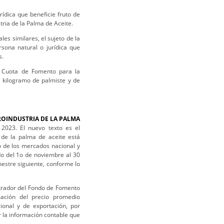
ídica que beneficie fruto de
tria de la Palma de Aceite.
es similares, el sujeto de la
sona natural o jurídica que
s.
 Cuota de Fomento para la
 kilogramo de palmiste y de
ROINDUSTRIA DE LA PALMA
2023. El nuevo texto es el
 de la palma de aceite está
o de los mercados nacional y
do del 1o de noviembre al 30
mestre siguiente, conforme lo
strador del Fondo de Fomento
mación del precio promedio
onal y de exportación, por
 la información contable que