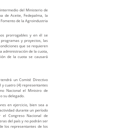
intermedio del Ministerio de
ma de Aceite, Fedepalma, la
 Fomento de la Agroindustria
ños prorrogables y en él se
e programas y proyectos, las
condiciones que se requieren
la administración de la cuota,
ción de la cuota se causará
tendrá un Comité Directivo
 y cuatro (4) representantes
no Nacional el Ministro de
 o su delegado.
res en ejercicio, bien sea a
 actividad durante un período
r el Congreso Nacional de
ras del país y no podrán ser
de los representantes de los