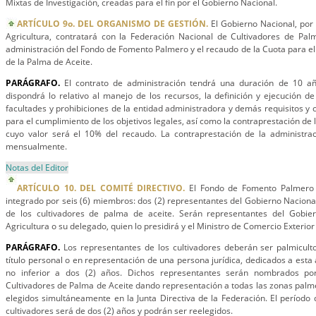
Mixtas de Investigación, creadas para el fin por el Gobierno Nacional.
ARTÍCULO 9o. DEL ORGANISMO DE GESTIÓN.
El Gobierno Nacional, por 
Agricultura, contratará con la Federación Nacional de Cultivadores de Pal
administración del Fondo de Fomento Palmero y el recaudo de la Cuota para el
de la Palma de Aceite.
PARÁGRAFO.
El contrato de administración tendrá una duración de 10 a
dispondrá lo relativo al manejo de los recursos, la definición y ejecución d
facultades y prohibiciones de la entidad administradora y demás requisitos y 
para el cumplimiento de los objetivos legales, así como la contraprestación de 
cuyo valor será el 10% del recaudo. La contraprestación de la administra
mensualmente.
Notas del Editor
ARTÍCULO 10. DEL COMITÉ DIRECTIVO.
El Fondo de Fomento Palmero 
integrado por seis (6) miembros: dos (2) representantes del Gobierno Nacional
de los cultivadores de palma de aceite. Serán representantes del Gobier
Agricultura o su delegado, quien lo presidirá y el Ministro de Comercio Exterior
PARÁGRAFO.
Los representantes de los cultivadores deberán ser palmiculto
título personal o en representación de una persona jurídica, dedicados a esta
no inferior a dos (2) años. Dichos representantes serán nombrados po
Cultivadores de Palma de Aceite dando representación a todas las zonas palme
elegidos simultáneamente en la Junta Directiva de la Federación. El período 
cultivadores será de dos (2) años y podrán ser reelegidos.