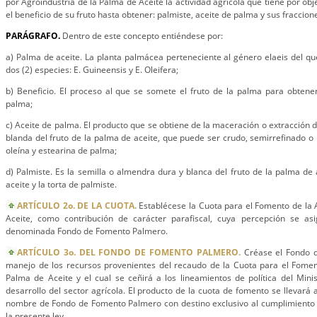
por Agroindustria de la Palma de Aceite la actividad agrícola que tiene por objet
el beneficio de su fruto hasta obtener: palmiste, aceite de palma y sus fraccion
PARÁGRAFO.
Dentro de este concepto entiéndese por:
a) Palma de aceite. La planta palmácea perteneciente al género elaeis del q
dos (2) especies: E. Guineensis y E. Oleifera;
b) Beneficio. El proceso al que se somete el fruto de la palma para obtene
palma;
c) Aceite de palma. El producto que se obtiene de la maceración o extracción 
blanda del fruto de la palma de aceite, que puede ser crudo, semirrefinado o 
oleína y estearina de palma;
d) Palmiste. Es la semilla o almendra dura y blanca del fruto de la palma de 
aceite y la torta de palmiste.
ARTÍCULO 2o. DE LA CUOTA.
Establécese la Cuota para el Fomento de la 
Aceite, como contribución de carácter parafiscal, cuya percepción se as
denominada Fondo de Fomento Palmero.
ARTÍCULO 3o. DEL FONDO DE FOMENTO PALMERO.
Créase el Fondo 
manejo de los recursos provenientes del recaudo de la Cuota para el Foment
Palma de Aceite y el cual se ceñirá a los lineamientos de política del Minis
desarrollo del sector agrícola. El producto de la cuota de fomento se llevará 
nombre de Fondo de Fomento Palmero con destino exclusivo al cumplimiento d
la presente ley.