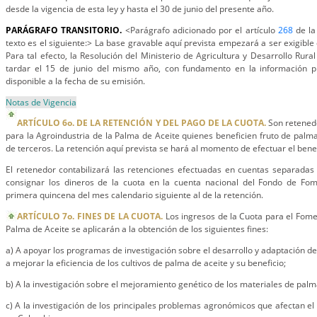
desde la vigencia de esta ley y hasta el 30 de junio del presente año.
PARÁGRAFO TRANSITORIO.
<Parágrafo adicionado por el artículo
268
de la
texto es el siguiente:> La base gravable aquí prevista empezará a ser exigible 
Para tal efecto, la Resolución del Ministerio de Agricultura y Desarrollo Rur
tardar el 15 de junio del mismo año, con fundamento en la información p
disponible a la fecha de su emisión.
Notas de Vigencia
ARTÍCULO 6o. DE LA RETENCIÓN Y DEL PAGO DE LA CUOTA.
Son retened
para la Agroindustria de la Palma de Aceite quienes beneficien fruto de palma
de terceros. La retención aquí prevista se hará al momento de efectuar el benefi
El retenedor contabilizará las retenciones efectuadas en cuentas separadas
consignar los dineros de la cuota en la cuenta nacional del Fondo de Fo
primera quincena del mes calendario siguiente al de la retención.
ARTÍCULO 7o. FINES DE LA CUOTA.
Los ingresos de la Cuota para el Fomen
Palma de Aceite se aplicarán a la obtención de los siguientes fines:
a) A apoyar los programas de investigación sobre el desarrollo y adaptación d
a mejorar la eficiencia de los cultivos de palma de aceite y su beneficio;
b) A la investigación sobre el mejoramiento genético de los materiales de palm
c) A la investigación de los principales problemas agronómicos que afectan el 