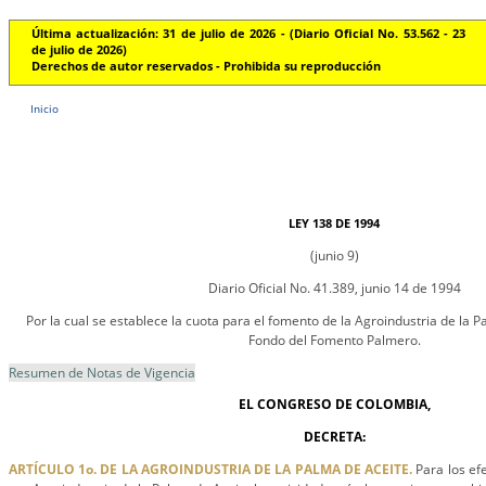
Última actualización: 31 de julio de 2026 - (Diario Oficial No. 53.562 - 23
de julio de 2026)
Derechos de autor reservados - Prohibida su reproducción
Inicio
LEY 138 DE 1994
(junio 9)
Diario Oficial No. 41.389, junio 14 de 1994
Por la cual se establece la cuota para el fomento de la Agroindustria de la P
Fondo del Fomento Palmero.
Resumen de Notas de Vigencia
EL CONGRESO DE COLOMBIA,
DECRETA:
ARTÍCULO 1o. DE LA AGROINDUSTRIA DE LA PALMA DE ACEITE.
Para los ef