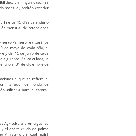
bilidad. En ningún caso, las
rado mensual, podrán exceder
 primeros 15 días calendario
ción mensual de retenciones
omento Palmero realizará los
 20 de mayo de cada año, al
bre y del 15 de junio de cada
 siguiente. Así calculada, la
e julio al 31 de diciembre de
aciones a que se refiere el
Administrador del Fondo de
 utilizarla para el control,
o de Agricultura promulgue los
e y el aceite crudo de palma
o Ministerio y el cual regirá