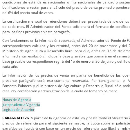
condiciones de estándares nacionales o internacionales de calidad o sosteni
bonificaciones a restar para el cálculo del precio de venta promedio ponde
del 6% del precio total de venta.
La certificación mensual de retenciones deberá ser presentada dentro de los
de cada mes. El Administrador del Fondo adicionará el formato de certifica
para los fines previstos en este parágrafo.
Con fundamento en la información reportada, el Administrador del Fondo de F
correspondientes cálculos y los remitirá, antes del 20 de noviembre y del
Ministerio de Agricultura y Desarrollo Rural para que, antes del 15 de diciem
año, mediante resolución, indique la base gravable que operará en el semestre
base gravable correspondiente regirá del 1o de enero al 30 de junio y del 1o d
cada año.
La información de los precios de venta en planta de beneficio de las oper
presente parágrafo será estrictamente reservada. Por consiguiente, el 
Fomento Palmero y el Ministerio de Agricultura y Desarrollo Rural sólo podrán
recaudo, certificación y administración de la cuota de fomento palmero.
Notas de Vigencia
Jurisprudencia Vigencia
Legislación Anterior
PARÁGRAFO 2o.
A partir de la vigencia de esta ley y hasta tanto el Ministeri
precios de referencia para el siguiente semestre, la cuota sobre el palmist
extraídos se liquidará con base en un precio de referencia que fijará el mism