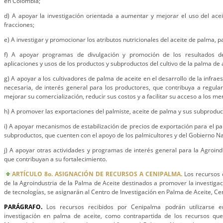
en Colombia;
d) A apoyar la investigación orientada a aumentar y mejorar el uso del ace
fracciones;
e) A investigar y promocionar los atributos nutricionales del aceite de palma, 
f) A apoyar programas de divulgación y promoción de los resultados de
aplicaciones y usos de los productos y subproductos del cultivo de la palma de 
g) A apoyar a los cultivadores de palma de aceite en el desarrollo de la infrae
necesaria, de interés general para los productores, que contribuya a regula
mejorar su comercialización, reducir sus costos y a facilitar su acceso a los m
h) A promover las exportaciones del palmiste, aceite de palma y sus subproduc
i) A apoyar mecanismos de estabilización de precios de exportación para el pa
subproductos, que cuenten con el apoyo de los palmicultores y del Gobierno Na
j) A apoyar otras actividades y programas de interés general para la Agroind
que contribuyan a su fortalecimiento.
ARTÍCULO 8o. ASIGNACIÓN DE RECURSOS A CENIPALMA.
Los recursos 
de la Agroindustria de la Palma de Aceite destinados a promover la investigac
de tecnologías, se asignarán al Centro de Investigación en Palma de Aceite, Ce
PARÁGRAFO.
Los recursos recibidos por Cenipalma podrán utilizarse e
investigación en palma de aceite, como contrapartida de los recursos qu