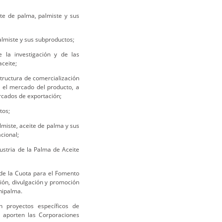
ite de palma, palmiste y sus
palmiste y sus subproductos;
 la investigación y de las
aceite;
structura de comercialización
r el mercado del producto, a
ercados de exportación;
tos;
lmiste, aceite de palma y sus
cional;
ustria de la Palma de Aceite
de la Cuota para el Fomento
ión, divulgación y promoción
nipalma.
n proyectos específicos de
e aporten las Corporaciones