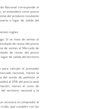
ado Nacional corresponde al
te, se entenderá como precio
venta del producto resultante
puerto o lugar de salida del
ientes reglas:
ga. Sí se trata de ventas al
esultado de restar del precio
rata de ventas al Mercado de
ultado de restar del precio
lugar de salida del territorio
r para calcular el promedio
 mercado nacional, menos la
a del aceite de palmiste al
aldrá al 35% del precio total
rtación, menos el costo de
del territorio nacional y la
 que reconoce el comprador al
 crudo, que cumplen con las