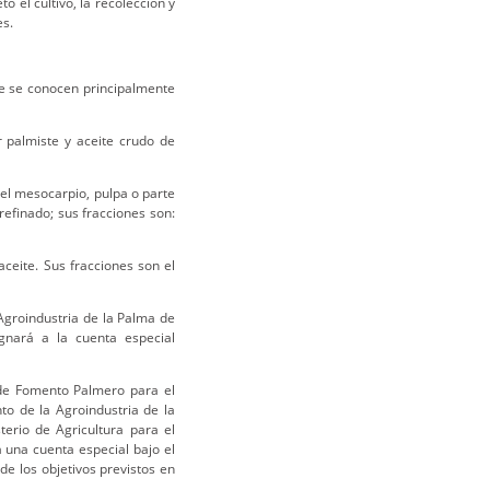
o el cultivo, la recolección y
es.
ue se conocen principalmente
r palmiste y aceite crudo de
del mesocarpio, pulpa o parte
refinado; sus fracciones son:
aceite. Sus fracciones son el
Agroindustria de la Palma de
ignará a la cuenta especial
de Fomento Palmero para el
o de la Agroindustria de la
terio de Agricultura para el
a una cuenta especial bajo el
e los objetivos previstos en