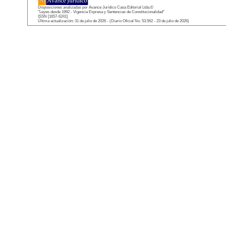
Disposiciones analizadas por Avance Jurídico Casa Editorial Ltda.©
"Leyes desde 1992 - Vigencia Expresa y Sentencias de Constitucionalidad"
ISSN [1657-6241]
Última actualización: 31 de julio de 2026 - (Diario Oficial No. 53.562 - 23 de julio de 2026)