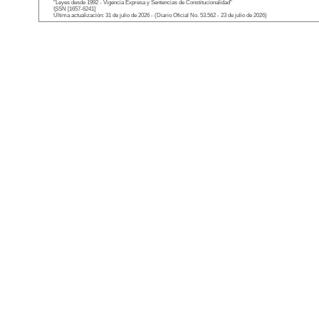
"Leyes desde 1992 - Vigencia Expresa y Sentencias de Constitucionalidad"
ISSN [1657-6241]
Última actualización: 31 de julio de 2026 - (Diario Oficial No. 53.562 - 23 de julio de 2026)