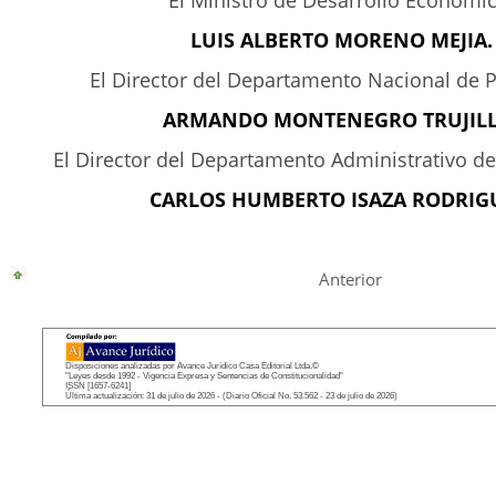
El Ministro de Desarrollo Económic
LUIS ALBERTO MORENO MEJIA.
El Director del Departamento Nacional de P
ARMANDO MONTENEGRO TRUJILL
El Director del Departamento Administrativo del 
CARLOS HUMBERTO ISAZA RODRIG
Anterior
Disposiciones analizadas por Avance Jurídico Casa Editorial Ltda.©
"Leyes desde 1992 - Vigencia Expresa y Sentencias de Constitucionalidad"
ISSN [1657-6241]
Última actualización: 31 de julio de 2026 - (Diario Oficial No. 53.562 - 23 de julio de 2026)