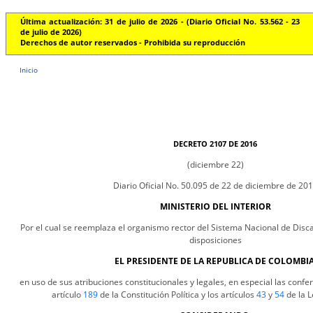
Última actualización: 31 de julio de 2026 - (Diario Oficial No. 53.562 - 23
de julio de 2026)
Derechos de autor reservados - Prohibida su reproducción
Inicio
DECRETO 2107 DE 2016
(diciembre 22)
Diario Oficial No. 50.095 de 22 de diciembre de 20
MINISTERIO DEL INTERIOR
Por el cual se reemplaza el organismo rector del Sistema Nacional de Disca
disposiciones
EL PRESIDENTE DE LA REPUBLICA DE COLOMBIA
en uso de sus atribuciones constitucionales y legales, en especial las confe
artículo
189
de la Constitución Política y los artículos
43
y
54
de la L