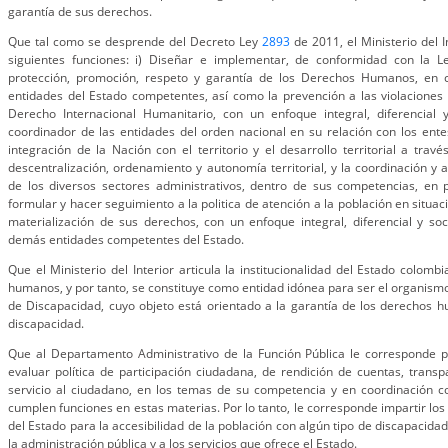
garantía de sus derechos.
Que tal como se desprende del Decreto Ley
2893
de 2011, el Ministerio del In
siguientes funciones: i) Diseñar e implementar, de conformidad con la Ley
protección, promoción, respeto y garantía de los Derechos Humanos, en 
entidades del Estado competentes, así como la prevención a las violaciones 
Derecho Internacional Humanitario, con un enfoque integral, diferencial y
coordinador de las entidades del orden nacional en su relación con los entes
integración de la Nación con el territorio y el desarrollo territorial a trav
descentralización, ordenamiento y autonomía territorial, y la coordinación y
de los diversos sectores administrativos, dentro de sus competencias, en pr
formular y hacer seguimiento a la politica de atención a la población en situac
materialización de sus derechos, con un enfoque integral, diferencial y soc
demás entidades competentes del Estado.
Que el Ministerio del Interior articula la institucionalidad del Estado colom
humanos, y por tanto, se constituye como entidad idónea para ser el organismo
de Discapacidad, cuyo objeto está orientado a la garantía de los derechos 
discapacidad.
Que al Departamento Administrativo de la Función Pública le corresponde pr
evaluar política de participación ciudadana, de rendición de cuentas, transp
servicio al ciudadano, en los temas de su competencia y en coordinación 
cumplen funciones en estas materias. Por lo tanto, le corresponde impartir los
del Estado para la accesibilidad de la población con algún tipo de discapacida
la administración pública y a los servicios que ofrece el Estado.