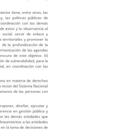
terior tiene, entre otras, las
, las políticas públicas de
coordinación con las demás
de estos y la observancia al
 social. servir de enlace y
 territoriales y promover la
és de la profundización de la
 armonización de las agendas
ocura de este objetivo. iii)
ión de vulnerabilidad, para la
ial, en coordinación con las
biano en materia de derechos
 rector del Sistema Nacional
humanos de las personas con
oponer, diseñar, ejecutar y
arencia en gestión pública y
con las demás entidades que
 lineamientos a las entidades
d en la toma de decisiones de