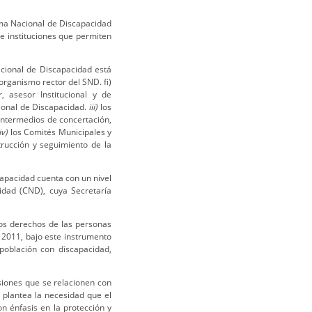
ema Nacional de Discapacidad
e instituciones que permiten
cional de Discapacidad está
 organismo rector del SND. fi)
 asesor Institucional y de
cional de Discapacidad.
iii)
los
intermedios de concertación,
iv)
los Comités Municipales y
rucción y seguimiento de la
apacidad cuenta con un nivel
idad (CND), cuya Secretaría
os derechos de las personas
e 2011, bajo este instrumento
población con discapacidad,
siones que se relacionen con
l plantea la necesidad que el
n énfasis en la protección y