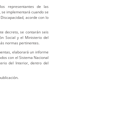
los representantes de las
o, se implementará cuando se
 Discapacidad, acorde con lo
nte decreto, se contarán seis
 Social y el Ministerio del
ás normas pertinentes.
cuentas, elaborará un informe
nados con el Sistema Nacional
io del Interior, dentro del
publicación.