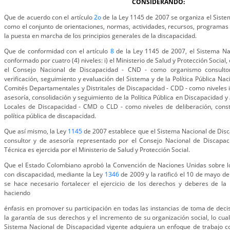
CONSIDERANDO:
Que de acuerdo con el artículo
2o
de la Ley 1145 de 2007 se organiza el Sist
como el conjunto de orientaciones, normas, actividades, recursos, programas 
la puesta en marcha de los principios generales de la discapacidad.
Que de conformidad con el artículo
8
de la Ley 1145 de 2007, el Sistema Na
conformado por cuatro (4) niveles: i) el Ministerio de Salud y Protección Social,
el Consejo Nacional de Discapacidad - CND - como organismo consultor,
verificación, seguimiento y evaluación del Sistema y de la Política Pública Na
Comités Departamentales y Distritales de Discapacidad - CDD - como niveles 
asesoría, consolidación y seguimiento de la Política Pública en Discapacidad y
Locales de Discapacidad - CMD o CLD - como niveles de deliberación, const
política pública de discapacidad.
Que así mismo, la Ley
1145
de 2007 establece que el Sistema Nacional de Disc
consultor y de asesoría representado por el Consejo Nacional de Discapac
Técnica es ejercida por el Ministerio de Salud y Protección Social.
Que el Estado Colombiano aprobó la Convención de Naciones Unidas sobre l
con discapacidad, mediante la Ley
1346
de 2009 y la ratificó el 10 de mayo d
se hace necesario fortalecer el ejercicio de los derechos y deberes de la 
haciendo
énfasis en promover su participación en todas las instancias de toma de deci
la garantía de sus derechos y el incremento de su organización social, lo cua
Sistema Nacional de Discapacidad vigente adquiera un enfoque de trabajo co