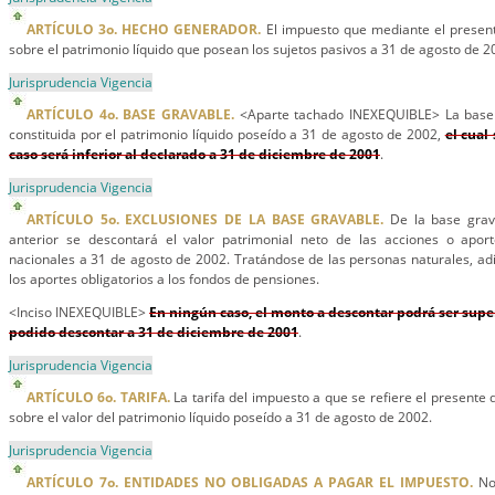
ARTÍCULO 3o. HECHO GENERADOR.
El impuesto que mediante el present
sobre el patrimonio líquido que posean los sujetos pasivos a 31 de agosto de 2
Jurisprudencia Vigencia
ARTÍCULO 4o. BASE GRAVABLE.
<Aparte tachado INEXEQUIBLE> La base 
constituida por el patrimonio líquido poseído a 31 de agosto de 2002,
el cual
caso será inferior al declarado a 31 de diciembre de 2001
.
Jurisprudencia Vigencia
ARTÍCULO 5o. EXCLUSIONES DE LA BASE GRAVABLE.
De la base grava
anterior se descontará el valor patrimonial neto de las acciones o apor
nacionales a 31 de agosto de 2002. Tratándose de las personas naturales, a
los aportes obligatorios a los fondos de pensiones.
<Inciso INEXEQUIBLE>
En ningún caso, el monto a descontar podrá ser super
podido descontar a 31 de diciembre de 2001
.
Jurisprudencia Vigencia
ARTÍCULO 6o. TARIFA.
La tarifa del impuesto a que se refiere el presente 
sobre el valor del patrimonio líquido poseído a 31 de agosto de 2002.
Jurisprudencia Vigencia
ARTÍCULO 7o. ENTIDADES NO OBLIGADAS A PAGAR EL IMPUESTO.
No 