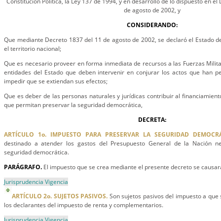
Constitución Política, la Ley 137 de 1994, y en desarrollo de lo dispuesto en 
de agosto de 2002, y
CONSIDERANDO:
Que mediante Decreto 1837 del 11 de agosto de 2002, se declaró el Estado d
el territorio nacional;
Que es necesario proveer en forma inmediata de recursos a las Fuerzas Militar
entidades del Estado que deben intervenir en conjurar los actos que han pe
impedir que se extiendan sus efectos;
Que es deber de las personas naturales y jurídicas contribuir al financiamient
que permitan preservar la seguridad democrática,
DECRETA:
ARTÍCULO 1o. IMPUESTO PARA PRESERVAR LA SEGURIDAD DEMOCRÁ
destinado a atender los gastos del Presupuesto General de la Nación ne
seguridad democrática.
PARÁGRAFO.
El impuesto que se crea mediante el presente decreto se causará
Jurisprudencia Vigencia
ARTÍCULO 2o. SUJETOS PASIVOS.
Son sujetos pasivos del impuesto a que se
los declarantes del impuesto de renta y complementarios.
Jurisprudencia Vigencia