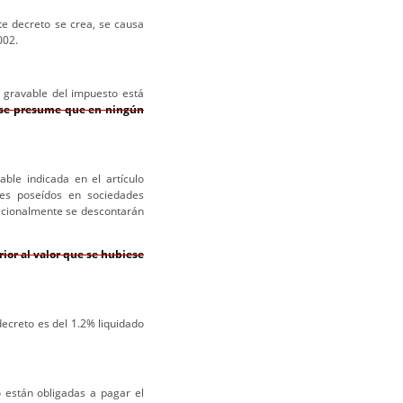
e decreto se crea, se causa
002.
gravable del impuesto está
 se presume que en ningún
ble indicada en el artículo
tes poseídos en sociedades
dicionalmente se descontarán
ior al valor que se hubiese
decreto es del 1.2% liquidado
están obligadas a pagar el