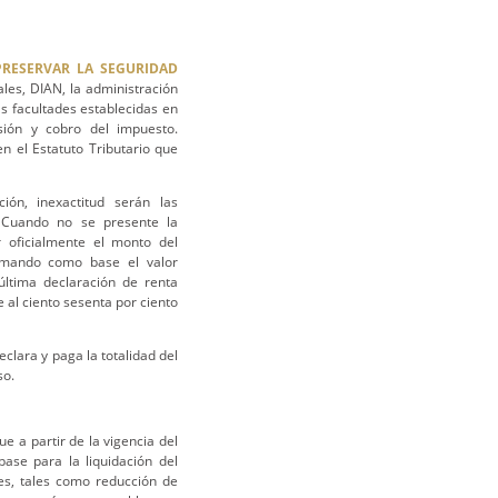
PRESERVAR LA SEGURIDAD
es, DIAN, la administración
s facultades establecidas en
usión y cobro del impuesto.
n el Estatuto Tributario que
ión, inexactitud serán las
s. Cuando no se presente la
r oficialmente el monto del
tomando como base el valor
 última declaración de renta
 al ciento sesenta por ciento
eclara y paga la totalidad del
so.
e a partir de la vigencia del
ase para la liquidación del
es, tales como reducción de