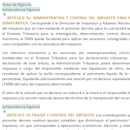
Notas de Vigencia
Jurisprudencia Vigencia
ARTÍCULO 9o. ADMINISTRACIÓN Y CONTROL DEL IMPUESTO PARA 
DEMOCRÁTICA.
Corresponde a la Dirección de Impuestos y Aduanas Nacional
del impuesto que se crea mediante el presente decreto, para lo cual tendrá la
el Estatuto Tributario para la investigación, determinación, control, disc
Asimismo, la DIAN queda facultada para aplicar las sanciones consagradas e
sean compatibles con la naturaleza del impuesto.
Los intereses moratorios y las sanciones por extemporaneidad, correcc
establecidas en el Estatuto Tributario para las declaraciones tributaria
declaración de este tributo, la Administración Tributaria podrá determina
impuesto a cargo del responsable mediante una liquidación de aforo, 
resultante de aplicar la tarifa correspondiente al patrimonio líquido de la
presentada, liquidando adicionalmente una sanción por no declarar equivalente
(160%) del valor del impuesto determinado.
El valor de la sanción por no declarar se reducirá a la mitad si el responsable d
impuesto y la sanción reducida dentro del término de la interposición del recur
Jurisprudencia Vigencia
ARTÍCULO 10. FRAUDE Y CONTROL DEL IMPUESTO.
Los contribuyentes qu
presente decreto realicen ajustes contables que disminuyan el patrimonio b
impuesto, sin que correspondan a operaciones económicas efectivas y real