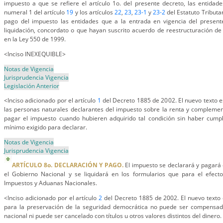
impuesto a que se refiere el artículo 1o. del presente decreto, las entidad
numeral 1 del artículo
19
y los artículos
22
,
23
,
23-1
y
23-2
del Estatuto Tributa
pago del impuesto las entidades que a la entrada en vigencia del presen
liquidación, concordato o que hayan suscrito acuerdo de reestructuración de
en la Ley 550 de 1999.
<Inciso INEXEQUIBLE>
Notas de Vigencia
Jurisprudencia Vigencia
Legislación Anterior
<Inciso adicionado por el artículo
1
del Decreto 1885 de 2002. El nuevo texto es
las personas naturales declarantes del impuesto sobre la renta y complemen
pagar el impuesto cuando hubieren adquirido tal condición sin haber cumpl
mínimo exigido para declarar.
Notas de Vigencia
Jurisprudencia Vigencia
ARTÍCULO 8o. DECLARACIÓN Y PAGO.
El impuesto se declarará y pagará 
el Gobierno Nacional y se liquidará en los formularios que para el efect
Impuestos y Aduanas Nacionales.
<Inciso adicionado por el artículo
2
del Decreto 1885 de 2002. El nuevo texto e
para la preservación de la seguridad democrática no puede ser compensad
nacional ni puede ser cancelado con títulos u otros valores distintos del dinero.