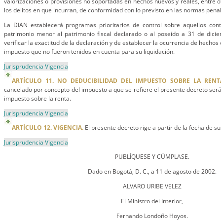
valorizaciones o provisiones no soportadas en hechos nuevos y reales, entre o
los delitos en que incurran, de conformidad con lo previsto en las normas pena
La DIAN establecerá programas prioritarios de control sobre aquellos con
patrimonio menor al patrimonio fiscal declarado o al poseído a 31 de dicie
verificar la exactitud de la declaración y de establecer la ocurrencia de hech
impuesto que no fueron tenidos en cuenta para su liquidación.
Jurisprudencia Vigencia
ARTÍCULO 11. NO DEDUCIBILIDAD DEL IMPUESTO SOBRE LA RENT
cancelado por concepto del impuesto a que se refiere el presente decreto será
impuesto sobre la renta.
Jurisprudencia Vigencia
ARTÍCULO 12. VIGENCIA.
El presente decreto rige a partir de la fecha de su
Jurisprudencia Vigencia
PUBLÍQUESE Y CÚMPLASE.
Dado en Bogotá, D. C., a 11 de agosto de 2002.
ALVARO URIBE VELEZ
El Ministro del Interior,
Fernando Londoño Hoyos.