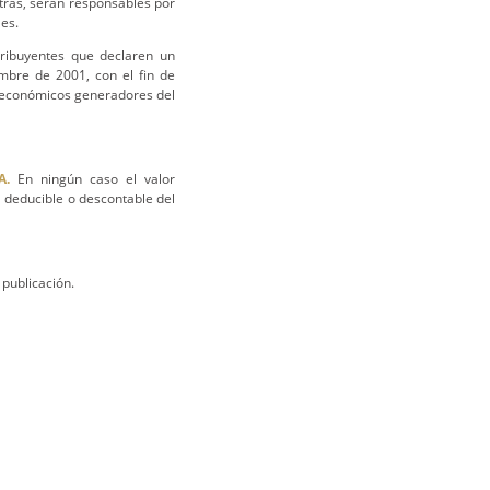
tras, serán responsables por
les.
tribuyentes que declaren un
mbre de 2001, con el fin de
os económicos generadores del
A.
En ningún caso el valor
 deducible o descontable del
 publicación.