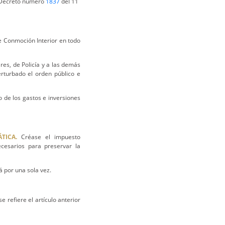
el Decreto número
1837
del 11
e Conmoción Interior en todo
es, de Policía y a las demás
rturbado el orden público e
o de los gastos e inversiones
TICA.
Créase el impuesto
cesarios para preservar la
 por una sola vez.
 refiere el artículo anterior