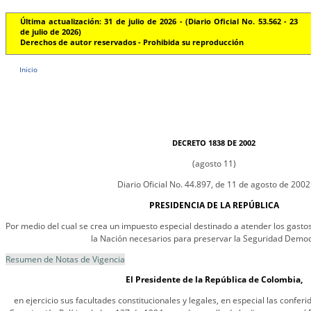
Última actualización: 31 de julio de 2026 - (Diario Oficial No. 53.562 - 23
de julio de 2026)
Derechos de autor reservados - Prohibida su reproducción
Inicio
DECRETO 1838 DE 2002
(agosto 11)
Diario Oficial No. 44.897, de 11 de agosto de 2002
PRESIDENCIA DE LA REPÚBLICA
Por medio del cual se crea un impuesto especial destinado a atender los gasto
la Nación necesarios para preservar la Seguridad Democ
Resumen de Notas de Vigencia
El Presidente de la República de Colombia,
en ejercicio sus facultades constitucionales y legales, en especial las conferi