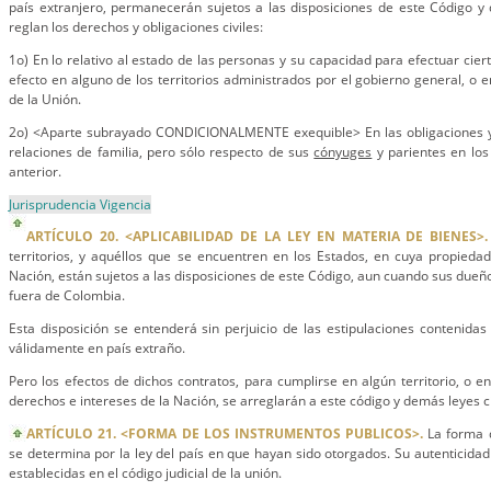
país extranjero, permanecerán sujetos a las disposiciones de este Código y
reglan los derechos y obligaciones civiles:
1o) En lo relativo al estado de las personas y su capacidad para efectuar cie
efecto en alguno de los territorios administrados por el gobierno general, o 
de la Unión.
2o) <Aparte subrayado CONDICIONALMENTE exequible> En las obligaciones y
relaciones de familia, pero sólo respecto de sus
cónyuges
y parientes en los 
anterior.
Jurisprudencia Vigencia
ARTÍCULO 20. <APLICABILIDAD DE LA LEY EN MATERIA DE BIENES>.
territorios, y aquéllos que se encuentren en los Estados, en cuya propieda
Nación, están sujetos a las disposiciones de este Código, aun cuando sus dueñ
fuera de Colombia.
Esta disposición se entenderá sin perjuicio de las estipulaciones contenidas
válidamente en país extraño.
Pero los efectos de dichos contratos, para cumplirse en algún territorio, o e
derechos e intereses de la Nación, se arreglarán a este código y demás leyes ci
ARTÍCULO 21. <FORMA DE LOS INSTRUMENTOS PUBLICOS>.
La forma d
se determina por la ley del país en que hayan sido otorgados. Su autenticidad
establecidas en el código judicial de la unión.