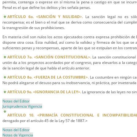
permita, contenga o exprese en sí misma la pena o castigo en que se incurre
Penal es el que define los delitos y les señala penas.
ARTÍCULO 6o. <SANCIÓN Y NULIDAD>.
La sanción legal no es sól
recompensa; es el bien o el mal que se deriva como consecuencia del cumpli
la transgresión de sus prohibiciones.
En materia civil son nulos los actos ejecutados contra expresa prohibición de l
dispone otra cosa. Esta nulidad, así como la validez y firmeza de los que se a
suficientes penas y recompensas, aparte de las que se estipulan en los contrat
ARTÍCULO 7o. <SANCIÓN CONSTITUCIONAL>.
La sanción constitucional 
unión da a los proyectos acordados por el congreso, para elevarlos a la categor
de la sanción legal de que habla el artículo anterior.
ARTÍCULO 8o. <FUERZA DE LA COSTUMBRE>.
La costumbre en ningún caso
No podrá alegarse el desuso para su inobservancia, ni práctica, por inveterada
ARTÍCULO 9o. <IGNORANCIA DE LA LEY>.
La ignorancia de las leyes no sir
Notas del Editor
Jurisprudencia Vigencia
ARTÍCULO 10. <PRIMACÍA CONSTITUCIONAL E INCOMPATIBILIDA
derogado por el artículo 45 de la Ley 57 de 1887.>
Notas del Editor
Notas de Vigencia