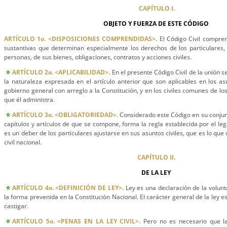
CAPÍTULO I.
OBJETO Y FUERZA DE ESTE CÓDIGO
ARTÍCULO 1o. <DISPOSICIONES COMPRENDIDAS>.
El Código Civil compren
sustantivas que determinan especialmente los derechos de los particulares,
personas, de sus bienes, obligaciones, contratos y acciones civiles.
ARTÍCULO 2o. <APLICABILIDAD>.
En el presente Código Civil de la unión s
la naturaleza expresada en el artículo anterior que son aplicables en los a
gobierno general con arreglo a la Constitución, y en los civiles comunes de los
que él administra.
ARTÍCULO 3o. <OBLIGATORIEDAD>.
Considerado este Código en su conjunt
capítulos y artículos de que se compone, forma la regla establecida por el leg
es un deber de los particulares ajustarse en sus asuntos civiles, que es lo que 
civil nacional.
CAPÍTULO II.
DE LA LEY
ARTÍCULO 4o. <DEFINICIÓN DE LEY>.
Ley es una declaración de la volun
la forma prevenida en la Constitución Nacional. El carácter general de la ley e
castigar.
ARTÍCULO 5o. <PENAS EN LA LEY CIVIL>.
Pero no es necesario que l