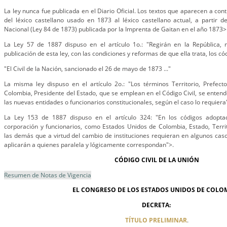
La ley nunca fue publicada en el Diario Oficial. Los textos que aparecen a co
del léxico castellano usado en 1873 al léxico castellano actual, a partir de
Nacional (Ley 84 de 1873) publicada por la Imprenta de Gaitan en el año 1873>
La Ley 57 de 1887 dispuso en el artículo 1o.: "Regirán en la República,
publicación de esta ley, con las condiciones y reformas de que ella trata, los có
"El Civil de la Nación, sancionado el 26 de mayo de 1873 ..."
La misma ley dispuso en el artículo 2o.: "Los términos Territorio, Prefect
Colombia, Presidente del Estado, que se emplean en el Código Civil, se entend
las nuevas entidades o funcionarios constitucionales, según el caso lo requiera
La Ley 153 de 1887 dispuso en el artículo 324: "En los códigos adopt
corporación y funcionarios, como Estados Unidos de Colombia, Estado, Territo
las demás que a virtud del cambio de instituciones requieran en algunos casos
aplicarán a quienes paralela y lógicamente correspondan">.
CÓDIGO CIVIL DE LA UNIÓN
Resumen de Notas de Vigencia
EL CONGRESO DE LOS ESTADOS UNIDOS DE COLO
DECRETA:
TÍTULO PRELIMINAR
.