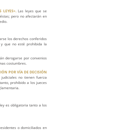
 LEYES>.
Las leyes que se
 éstas; pero no afectarán en
edio.
rse los derechos conferidos
, y que no esté prohibida la
n derogarse por convenios
uenas costumbres.
CIÓN POR VÍA DE DECISIÓN
udiciales no tienen fuerza
anto, prohibido a los jueces
glamentaria.
ley es obligatoria tanto a los
esidentes o domiciliados en