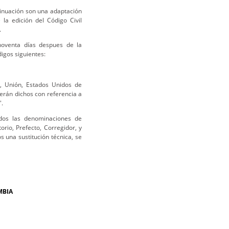
ntinuación son una adaptación
 la edición del Código Civil
.
 noventa días despues de la
digos siguientes:
o, Unión, Estados Unidos de
erán dichos con referencia a
".
ados las denominaciones de
rio, Prefecto, Corregidor, y
 una sustitución técnica, se
MBIA