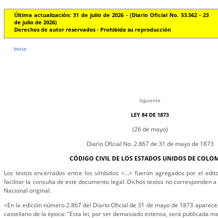
Última actualización: 31 de julio de 2026 - (Diario Oficial No. 53.562 - 23
de julio de 2026)
Derechos de autor reservados - Prohibida su reproducción
Inicio
Siguiente
LEY 84 DE 1873
(26 de mayo)
Diario Oficial No. 2.867 de 31 de mayo de 1873
CÓDIGO CIVIL DE LOS ESTADOS UNIDOS DE COLOM
Los textos encerrados entre los símbolos <...> fueron agregados por el edito
facilitar la consulta de este documento legal. Dichos textos no corresponden a 
Nacional original.
<En la edición número 2.867 del Diario Oficial de 31 de mayo de 1873 aparece l
castellano de la época: "Esta lei, por ser demasiado estensa, será publicada ma