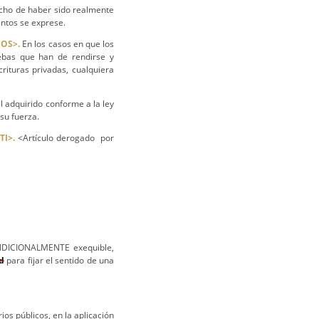
hecho de haber sido realmente
entos se exprese.
OS>.
En los casos en que los
uebas que han de rendirse y
rituras privadas, cualquiera
il adquirido conforme a la ley
su fuerza.
I>.
<Artículo derogado por
NDICIONALMENTE exequible,
d
para fijar el sentido de una
ios públicos, en la aplicación