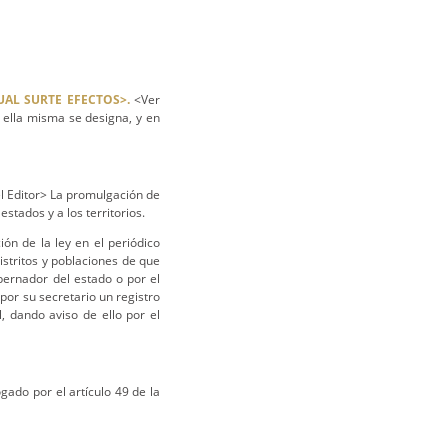
UAL SURTE EFECTOS>.
<Ver
e ella misma se designa, y en
l Editor> La promulgación de
estados y a los territorios.
ón de la ley en el periódico
 distritos y poblaciones de que
bernador del estado o por el
 por su secretario un registro
, dando aviso de ello por el
gado por el artículo 49 de la