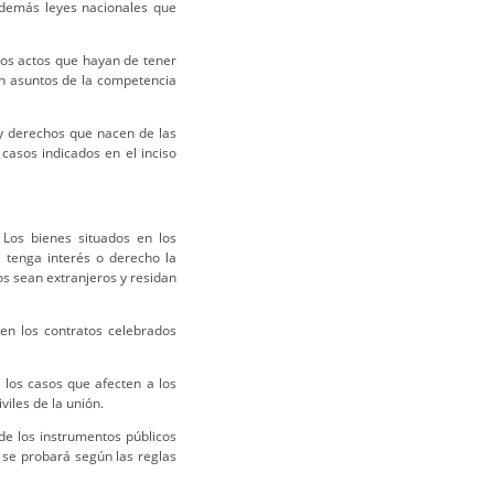
 demás leyes nacionales que
rtos actos que hayan de tener
en asuntos de la competencia
 derechos que nacen de las
casos indicados en el inciso
Los bienes situados en los
d tenga interés o derecho la
os sean extranjeros y residan
 en los contratos celebrados
n los casos que afecten a los
viles de la unión.
e los instrumentos públicos
 se probará según las reglas