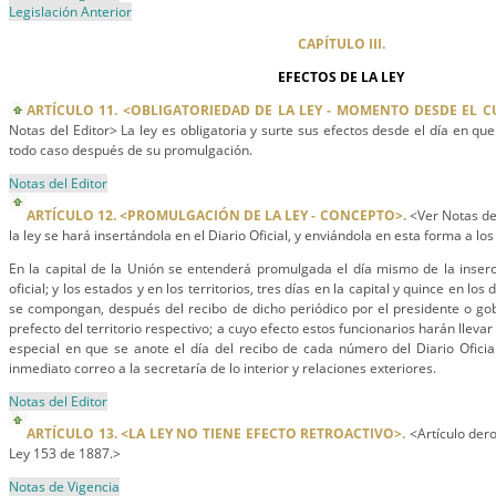
Legislación Anterior
CAPÍTULO III.
EFECTOS DE LA LEY
ARTÍCULO 11. <OBLIGATORIEDAD DE LA LEY - MOMENTO DESDE EL C
Notas del Editor> La ley es obligatoria y surte sus efectos desde el día en qu
todo caso después de su promulgación.
Notas del Editor
ARTÍCULO 12. <PROMULGACIÓN DE LA LEY - CONCEPTO>.
<Ver Notas de
la ley se hará insertándola en el Diario Oficial, y enviándola en esta forma a los 
En la capital de la Unión se entenderá promulgada el día mismo de la inserci
oficial; y los estados y en los territorios, tres días en la capital y quince en los
se compongan, después del recibo de dicho periódico por el presidente o go
prefecto del territorio respectivo; a cuyo efecto estos funcionarios harán llevar
especial en que se anote el día del recibo de cada número del Diario Oficial
inmediato correo a la secretaría de lo interior y relaciones exteriores.
Notas del Editor
ARTÍCULO 13. <LA LEY NO TIENE EFECTO RETROACTIVO>.
<Artículo dero
Ley 153 de 1887.>
Notas de Vigencia