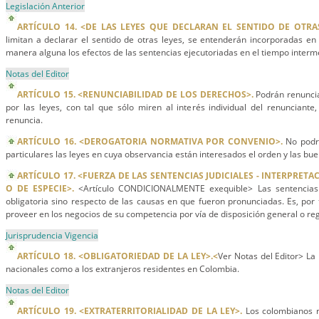
Legislación Anterior
ARTÍCULO 14. <DE LAS LEYES QUE DECLARAN EL SENTIDO DE OTRAS
limitan a declarar el sentido de otras leyes, se entenderán incorporadas en
manera alguna los efectos de las sentencias ejecutoriadas en el tiempo interm
Notas del Editor
ARTÍCULO 15. <RENUNCIABILIDAD DE LOS DERECHOS>.
Podrán renuncia
por las leyes, con tal que sólo miren al interés individual del renunciante
renuncia.
ARTÍCULO 16. <DEROGATORIA NORMATIVA POR CONVENIO>.
No podrá
particulares las leyes en cuya observancia están interesados el orden y las b
ARTÍCULO 17. <FUERZA DE LAS SENTENCIAS JUDICIALES - INTERPRETA
O DE ESPECIE>.
<Artículo CONDICIONALMENTE exequible> Las sentencias j
obligatoria sino respecto de las causas en que fueron pronunciadas. Es, por t
proveer en los negocios de su competencia por vía de disposición general o re
Jurisprudencia Vigencia
ARTÍCULO 18. <OBLIGATORIEDAD DE LA LEY>.<
Ver Notas del Editor> La 
nacionales como a los extranjeros residentes en Colombia.
Notas del Editor
ARTÍCULO 19. <EXTRATERRITORIALIDAD DE LA LEY>.
Los colombianos r