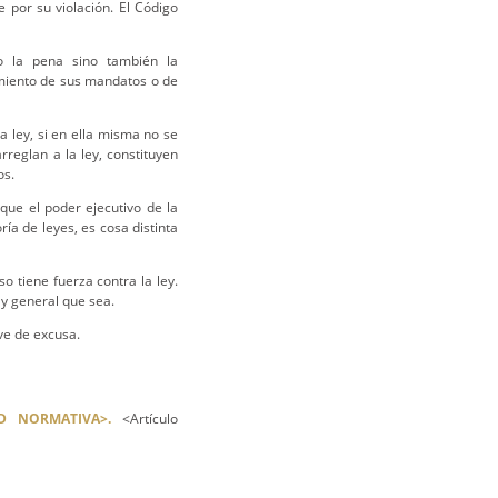
 por su violación. El Código
o la pena sino también la
miento de sus mandatos o de
a ley, si en ella misma no se
rreglan a la ley, constituyen
os.
que el poder ejecutivo de la
ía de leyes, es cosa distinta
 tiene fuerza contra la ley.
 y general que sea.
ve de excusa.
D NORMATIVA>.
<Artículo