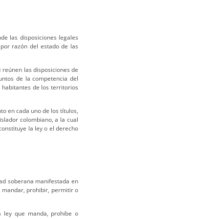
de las disposiciones legales
 por razón del estado de las
e reúnen las disposiciones de
suntos de la competencia del
 habitantes de los territorios
o en cada uno de los títulos,
islador colombiano, a la cual
constituye la ley o el derecho
tad soberana manifestada en
s mandar, prohibir, permitir o
a ley que manda, prohibe o