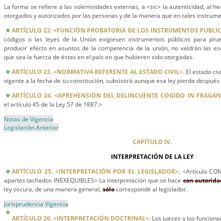
La forma se refiere a las solemnidades externas, a <sic> la autenticidad, al 
otorgados y autorizados por las personas y de la manera que en tales instrum
ARTÍCULO 22. <FUNCIÓN PROBATORIA DE LOS INSTRUMENTOS PUBLIC
códigos o las leyes de la Unión exigiesen instrumentos públicos para pr
producir efecto en asuntos de la competencia de la unión, no valdrán las esc
que sea la fuerza de éstas en el país en que hubieren sido otorgadas.
ARTÍCULO 23. <NORMATIVA REFERENTE AL ESTADO CIVIL>.
El estado civ
vigente a la fecha de su constitución, subsistirá aunque esa ley pierda después 
ARTÍCULO 24. <APREHENSIÓN DEL DELINCUENTE COGIDO IN FRAGANT
el artículo 45 de la Ley 57 de 1887.>
Notas de Vigencia
Legislación Anterior
CAPÍTULO IV.
INTERPRETACIÓN DE LA LEY
ARTÍCULO 25. <INTERPRETACIÓN POR EL LEGISLADOR>.
<Artículo CO
apartes tachados INEXEQUIBLES> La interpretación que se hace
con autorida
ley oscura, de una manera general,
sólo
corresponde al legislador.
Jurisprudencia Vigencia
ARTÍCULO 26. <INTERPRETACIÓN DOCTRINAL>.
Los jueces y los funcionar