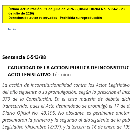
Última actualización: 31 de julio de 2026 - (Diario Oficial No. 53.562 - 23
de julio de 2026)
Derechos de autor reservados - Prohibida su reproducción
Inicio
Sentencia C-543/98
CADUCIDAD DE LA ACCION PUBLICA DE INCONSTITU
ACTO LEGISLATIVO
-Término
La acción de inconstitucionalidad contra los Actos Legislativ
del año siguiente a su promulgación, según lo prescribe el inci
379 de la Constitución. En el caso materia de debate di
transcurrido, pues el Acto demandado se promulgó el 17 de d
Diario Oficial No. 43.195. No obstante, es pertinente anot
presentaron la primera y la segunda al día siguiente de la publ
Legislativo (diciembre 18/97), y la tercera el 16 de enero de 19