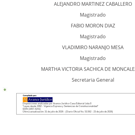
ALEJANDRO MARTINEZ CABALLERO
Magistrado
FABIO MORON DIAZ
Magistrado
VLADIMIRO NARANJO MESA
Magistrado
MARTHA VICTORIA SACHICA DE MONCAL
Secretaria General
Disposiciones analizadas por Avance Jurídico Casa Editorial Ltda.©
"Leyes desde 1992 - Vigencia Expresa y Sentencias de Constitucionalidad"
ISSN [1657-6241]
Última actualización: 31 de julio de 2026 - (Diario Oficial No. 53.562 - 23 de julio de 2026)