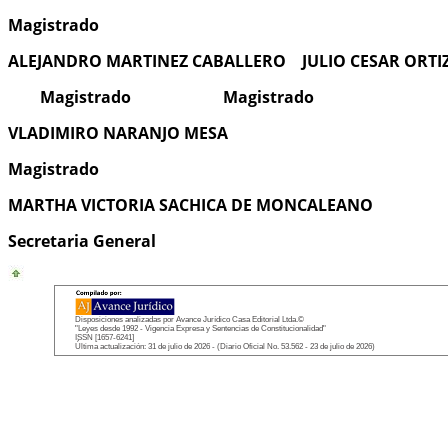
Magistrado
ALEJANDRO MARTINEZ CABALLERO JULIO CESAR ORTIZ
Magistrado Magistrado
VLADIMIRO NARANJO MESA
Magistrado
MARTHA VICTORIA SACHICA DE MONCALEANO
Secretaria General
Disposiciones analizadas por Avance Jurídico Casa Editorial Ltda.©
"Leyes desde 1992 - Vigencia Expresa y Sentencias de Constitucionalidad"
ISSN [1657-6241]
Última actualización: 31 de julio de 2026 - (Diario Oficial No. 53.562 - 23 de julio de 2026)